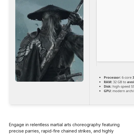
Processor:
6-core
RAM:
32 GB to
avoi
Disk:
high-speed S
GPU:
modern archit
Engage in relentless martial arts choreography featuring
precise parries, rapid-fire chained strikes, and highly