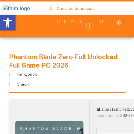
Canal de denuncias
Abrir barra de herramientas
Nuestro trabajo
Quiénes somos
Trabaja con FAIM
Colaboran con nosotros
Phantom Blade Zero Full Unlocked
Full Game PC 2026
11/06/2026
Nodvd
📊 File Hash: 7ef5
Last update:
2026-0