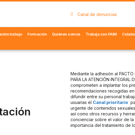
Canal de denuncias
estro trabajo
Formación
Quiénes somos
Trabaja con FAIM
Colabo
Mediante la adhesión al PACTO
PARA LA ATENCIÓN INTEGRAL 
comprometen a implantar los pri
recomendaciones recogidas en 
difundir entre su personal traba
usuarias el
Canal prioritario
par
ación
urgente de contenidos sexuales 
así como otros recursos y herra
concienciar sobre el valor de la 
importancia del tratamiento de l