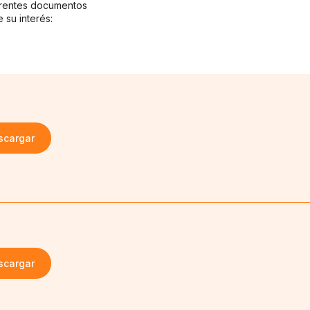
erentes documentos
 su interés:
scargar
scargar