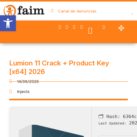
Canal de denuncias
Abrir barra de herramientas
Nuestro trabajo
Quiénes somos
Trabaja con FAIM
Colaboran con nosotros
Lumion 11 Crack + Product Key
[x64] 2026
14/06/2026
Injects
🗂 Hash:
6364c
202
Last Updated: