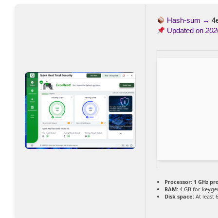
Hash-sum →
4
Updated on
202
Processor:
1 GHz pr
RAM:
4 GB for keyge
Disk space:
At least 