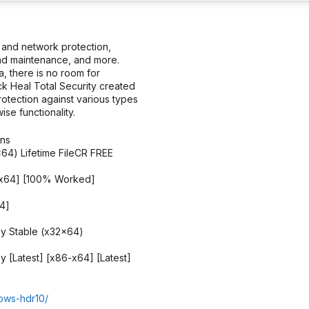
t and network protection,
and maintenance, and more.
, there is no room for
k Heal Total Security created
otection against various types
ise functionality.
ons
x64) Lifetime FileCR FREE
t [x64] [100% Worked]
64]
ey Stable (x32x64)
y [Latest] [x86-x64] [Latest]
dows-hdr10/