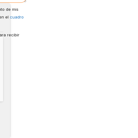
nto de mis
en el
cuadro
ra recibir