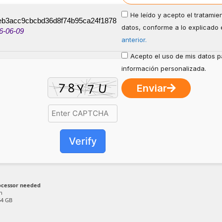
He leído y acepto el tratamie
eb3acc9cbcbd36d8f74b95ca24f1878
datos, conforme a lo explicado 
6-06-09
anterior.
Acepto el uso de mis datos pa
información personalizada.
Enviar
Verify
ocessor needed
n
64 GB