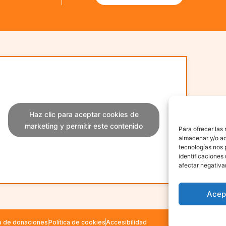
Haz clic para aceptar cookies de
marketing y permitir este contenido
Para ofrecer las
almacenar y/o ac
tecnologías nos 
identificaciones 
afectar negativa
Acep
Fundación Para
ca de donaciones
Política de cookies
Accesibilidad