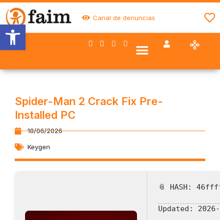
Canal de denuncias
Abrir barra de herramientas
Nuestro trabajo
Quiénes somos
Trabaja con FAIM
Colaboran con nosotros
Spider-Man 2 Crack Fix Pre-
Installed PC
18/06/2026
Keygen
📎 HASH: 46fff
Updated:
2026-