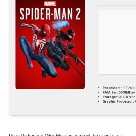
Processor:
4.0 GHz+
RAM:
fast
5600MHz+
Storage:
100 GB
free
Graphic Processor:
R
Peter Parker and Miles Morales confront the ultimate test