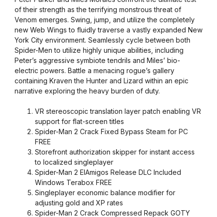
of their strength as the terrifying monstrous threat of
Venom emerges. Swing, jump, and utilize the completely
new Web Wings to fluidly traverse a vastly expanded New
York City environment. Seamlessly cycle between both
Spider-Men to utilize highly unique abilities, including
Peter’s aggressive symbiote tendrils and Miles’ bio-
electric powers. Battle a menacing rogue’s gallery
containing Kraven the Hunter and Lizard within an epic
narrative exploring the heavy burden of duty.
VR stereoscopic translation layer patch enabling VR
support for flat-screen titles
Spider-Man 2 Crack Fixed Bypass Steam for PC
FREE
Storefront authorization skipper for instant access
to localized singleplayer
Spider-Man 2 ElAmigos Release DLC Included
Windows Terabox FREE
Singleplayer economic balance modifier for
adjusting gold and XP rates
Spider-Man 2 Crack Compressed Repack GOTY