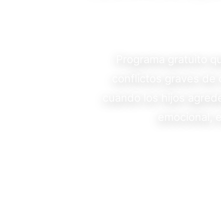
Programa gratuito qu
conflictos graves de 
cuando los hijos agred
emocional, e