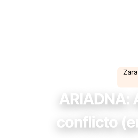
Zara
ARIADNA: A
conflicto (