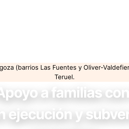
goza (barrios Las Fuentes y Oliver-Valdefier
Teruel.
poyo a familias con 
en ejecución y subv