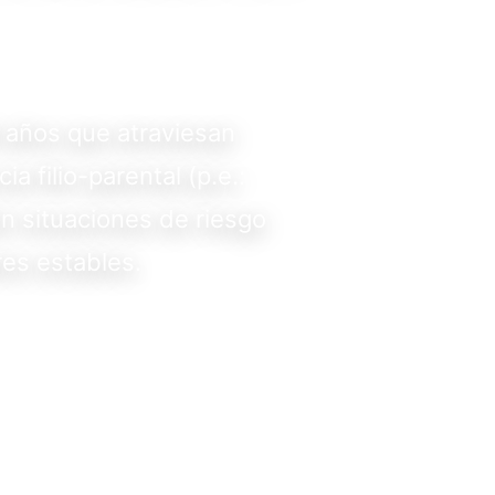
5 años que atraviesan
 filio-parental (p.e.:
n situaciones de riesgo
res estables.