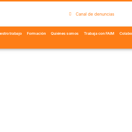
Canal de denuncias
estro trabajo
Formación
Quiénes somos
Trabaja con FAIM
Colabo