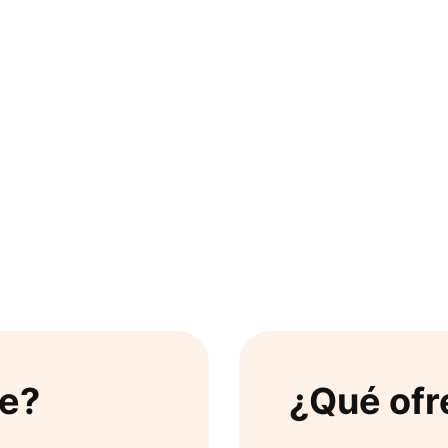
ge?
¿Qué ofr