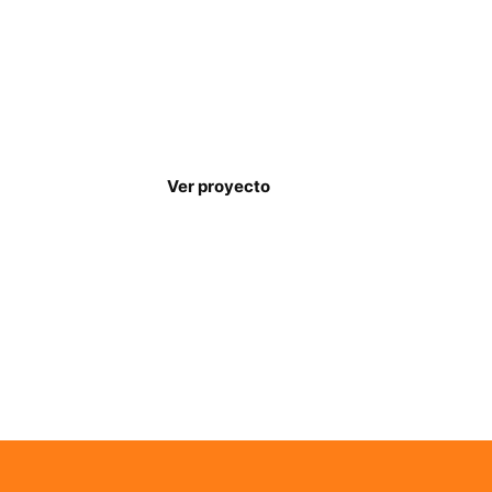
FAIMLabor: Formación y
empleo para jóvenes y
familias vulnerables (en
ejecución ysubvencionado
en 2026 IRPF ).
Ver proyecto