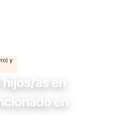
ro) y
hijos/as en
encionado en