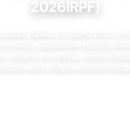
2026IRPF)
e apoya a familias con hijos/as entre 7 y 2
convivencia, especialmente casos de violencia
en o desafían a sus padres). Atiende tambié
xclusión social o falta de referentes familia