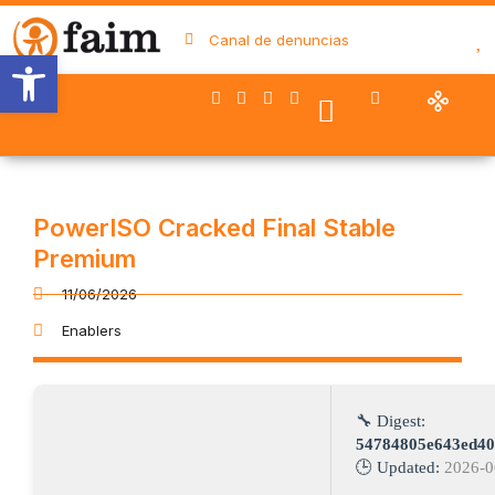
Canal de denuncias
Abrir barra de herramientas
Nuestro trabajo
Quiénes somos
Trabaja con FAIM
Colaboran con nosotros
PowerISO Cracked Final Stable
Premium
11/06/2026
Enablers
🔧 Digest:
54784805e643ed40
🕒 Updated:
2026-0