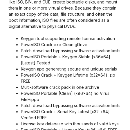
like ISO, BIN, and CUE, create bootable disks, and mount
them in one or more virtual drives. Because they contain
an exact copy of the data, file structure, and often the
boot information, ISO files are often considered as a
digital alternative to physical DVDs.
Keygen tool supporting remote license activation
PowerISO Crack exe Clean gDrive
Patch download bypassing software activation limits
PowerISO Portable + Keygen Stable [x86x64]
[Latest] Tested
Keygen app generating secure and unique serials
PowerISO Crack + Keygen Lifetime (x32x64) .zip
FREE
Multi-software crack pack in one archive
PowerISO Portable [Clean] (x86x64) no Virus
FileHippo
Patch download bypassing software activation limits
PowerISO Crack + Serial Key Latest [x32-x64]
Verified FREE
License key database with thousands of valid keys
PowerISO Portable + License Key (x86-x64) FREE