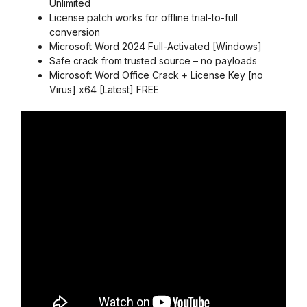
Unlimited
License patch works for offline trial-to-full
conversion
Microsoft Word 2024 Full-Activated [Windows]
Safe crack from trusted source – no payloads
Microsoft Word Office Crack + License Key [no
Virus] x64 [Latest] FREE