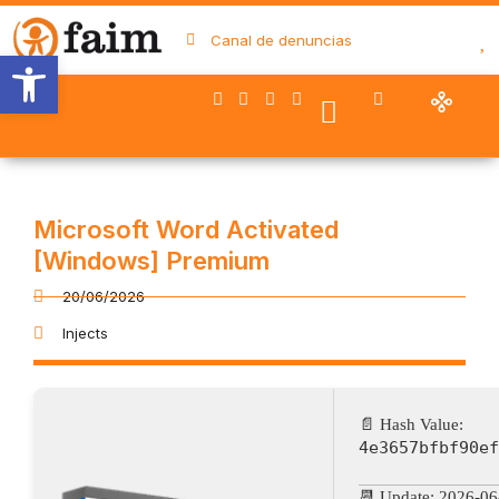
Canal de denuncias
Abrir barra de herramientas
Nuestro trabajo
Quiénes somos
Trabaja con FAIM
Colaboran con nosotros
Microsoft Word Activated
[Windows] Premium
20/06/2026
Injects
📄 Hash Value:
4e3657bfbf90ef
📆 Update: 2026-06