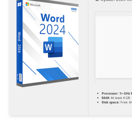
Processor:
1+ GHz f
RAM:
At least 4 GB
Disk space:
Free: 6