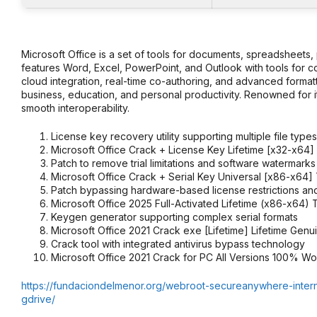
Microsoft Office is a set of tools for documents, spreadsheets, 
features Word, Excel, PowerPoint, and Outlook with tools for col
cloud integration, real-time co-authoring, and advanced formatt
business, education, and personal productivity. Renowned for i
smooth interoperability.
License key recovery utility supporting multiple file types
Microsoft Office Crack + License Key Lifetime [x32-x64]
Patch to remove trial limitations and software watermarks
Microsoft Office Crack + Serial Key Universal [x86-x64]
Patch bypassing hardware-based license restrictions an
Microsoft Office 2025 Full-Activated Lifetime (x86-x64)
Keygen generator supporting complex serial formats
Microsoft Office 2021 Crack exe [Lifetime] Lifetime Gen
Crack tool with integrated antivirus bypass technology
Microsoft Office 2021 Crack for PC All Versions 100% W
https://fundaciondelmenor.org/webroot-secureanywhere-interne
gdrive/