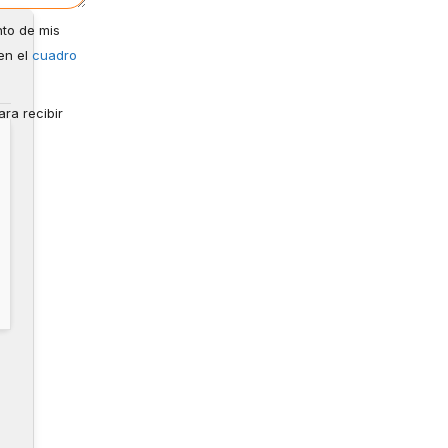
nto de mis
en el
cuadro
ra recibir