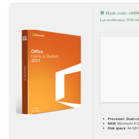
🛠 Hash code: c68
Last modification: 2026-0
Processor:
Dual-co
RAM:
Minimum 4 
Disk space:
64 GB f