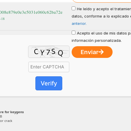
He leído y acepto el tratamie
9008e879e0e3e5031e060c62ba72e
datos, conforme a lo explicado 
6-18
anterior.
Acepto el uso de mis datos pa
información personalizada.
Enviar
Verify
re for keygens
GB
or crack