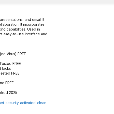
presentations, and email. It
laboration. It incorporates
ing capabilities. Used in
ts easy-to-use interface and
 [no Virus] FREE
 Tested FREE
d locks
 Tested FREE
uine FREE
orked 2025
t-security-activated-clean-