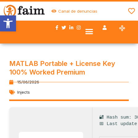
Canal de denuncias
Abrir barra de herramientas
Nuestro trabajo
Quiénes somos
Trabaja con FAIM
Colaboran con nosotros
MATLAB Portable + License Key
100% Worked Premium
15/06/2026
Injects
🔐 Hash sum: 3
📅 Last update