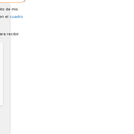
nto de mis
en el
cuadro
ra recibir