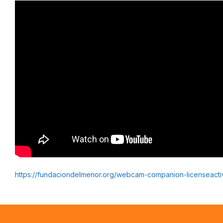
https://fundaciondelmenor.org/webcam-companion-licenseactiv