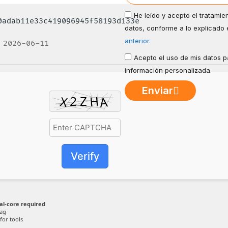
He leído y acepto el tratamie
20adab11e33c419096945f58193d133e
datos, conforme a lo explicado 
anterior.
 2026-06-11
Acepto el uso de mis datos pa
información personalizada.
Enviar
Verify
al-core required
lag
or tools