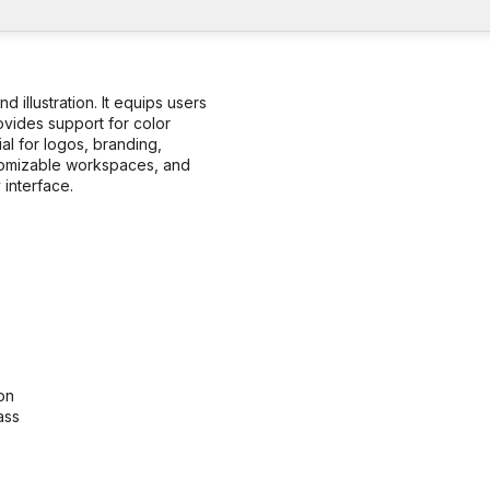
illustration. It equips users
rovides support for color
al for logos, branding,
ustomizable workspaces, and
 interface.
ion
ass