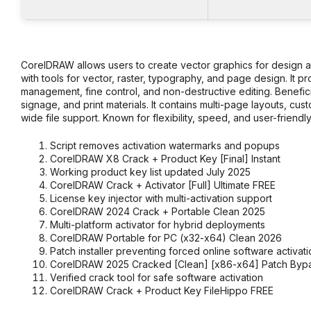
CorelDRAW allows users to create vector graphics for design and 
with tools for vector, raster, typography, and page design. It p
management, fine control, and non-destructive editing. Benefici
signage, and print materials. It contains multi-page layouts, c
wide file support. Known for flexibility, speed, and user-friendly
Script removes activation watermarks and popups
CorelDRAW X8 Crack + Product Key [Final] Instant
Working product key list updated July 2025
CorelDRAW Crack + Activator [Full] Ultimate FREE
License key injector with multi-activation support
CorelDRAW 2024 Crack + Portable Clean 2025
Multi-platform activator for hybrid deployments
CorelDRAW Portable for PC (x32-x64) Clean 2026
Patch installer preventing forced online software activat
CorelDRAW 2025 Cracked [Clean] [x86-x64] Patch Byp
Verified crack tool for safe software activation
CorelDRAW Crack + Product Key FileHippo FREE