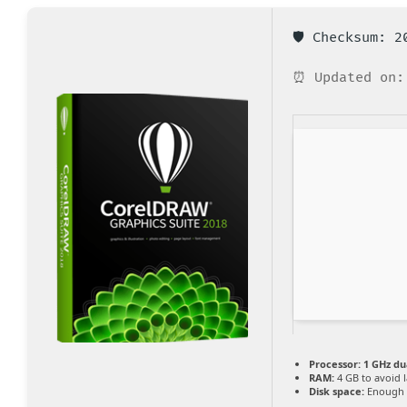
🛡️ Checksum: 
⏰ Updated on:
Processor:
1 GHz du
RAM:
4 GB to avoid 
Disk space:
Enough f