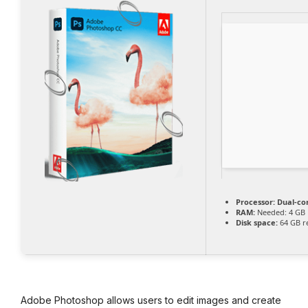
Processor:
Dual-cor
RAM:
Needed: 4 GB
Disk space:
64 GB r
Adobe Photoshop allows users to edit images and create