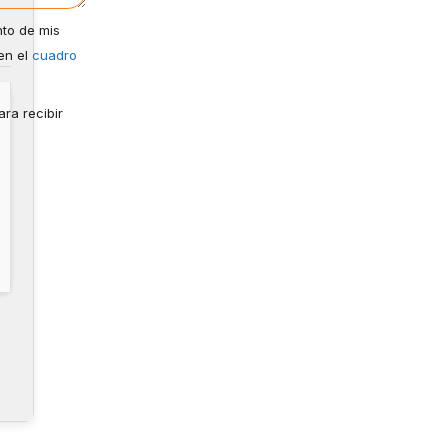
nto de mis
en el
cuadro
ra recibir