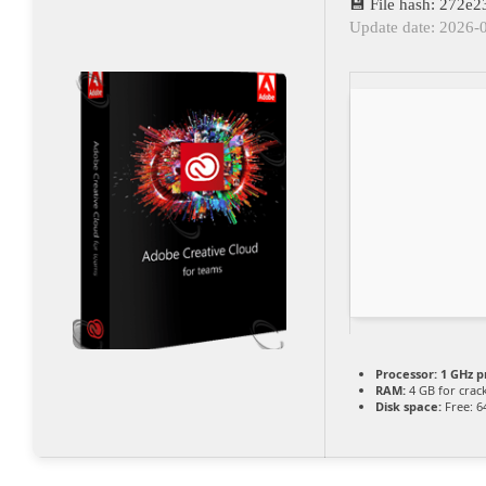
💾 File hash: 272
Update date: 2026-
Processor:
1 GHz p
RAM:
4 GB for crac
Disk space:
Free: 6