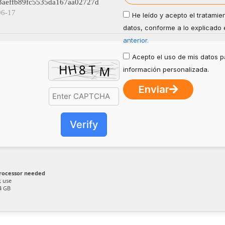
e23aeffb89fc5535da167aa02727d
06-17
He leído y acepto el tratamie
datos, conforme a lo explicado 
anterior.
Acepto el uso de mis datos pa
información personalizada.
Enviar
Verify
rocessor needed
k use
4 GB