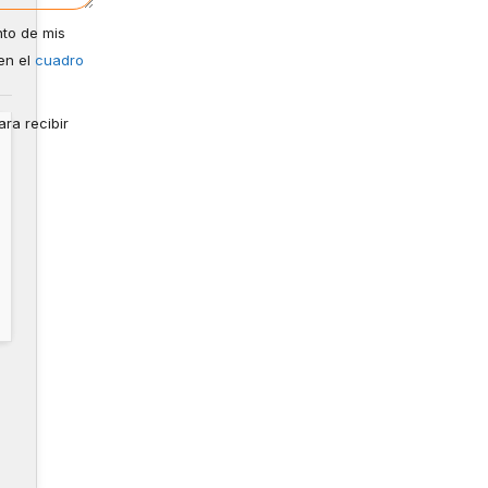
nto de mis
en el
cuadro
ra recibir