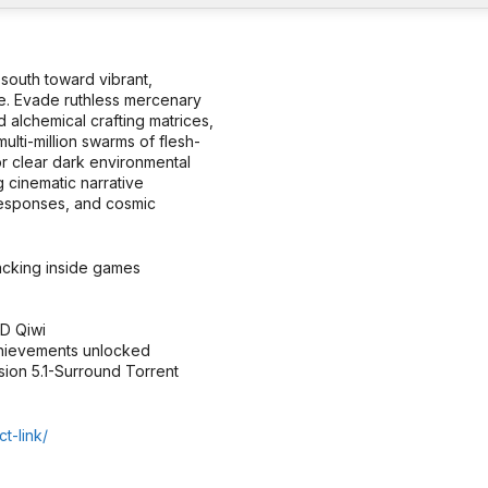
south toward vibrant,
e. Evade ruthless mercenary
d alchemical crafting matrices,
lti-million swarms of flesh-
r clear dark environmental
g cinematic narrative
 responses, and cosmic
acking inside games
HD Qiwi
hievements unlocked
ion 5.1-Surround Torrent
t-link/