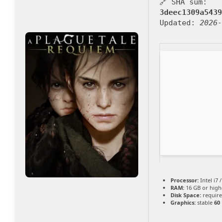
🔗 SHA sum:
3deec1309a5439
Updated:
2026-
Processor:
Intel i7 
RAM:
16 GB or high
Disk Space:
require
Graphics:
stable
60