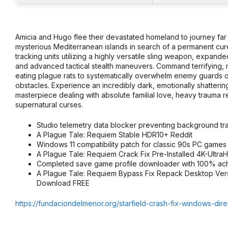
Amicia and Hugo flee their devastated homeland to journey far 
mysterious Mediterranean islands in search of a permanent cur
tracking units utilizing a highly versatile sling weapon, expande
and advanced tactical stealth maneuvers. Command terrifying, mu
eating plague rats to systematically overwhelm enemy guards o
obstacles. Experience an incredibly dark, emotionally shatterin
masterpiece dealing with absolute familial love, heavy trauma
supernatural curses.
Studio telemetry data blocker preventing background tr
A Plague Tale: Requiem Stable HDR10+ Reddit
Windows 11 compatibility patch for classic 90s PC games
A Plague Tale: Requiem Crack Fix Pre-Installed 4K-Ultra
Completed save game profile downloader with 100% ac
A Plague Tale: Requiem Bypass Fix Repack Desktop Vers
Download FREE
https://fundaciondelmenor.org/starfield-crash-fix-windows-direc